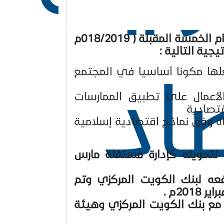
تم عمل خطة استراتيجية للمركز عن الأعوام الخمسة المقبلة ( 018/2019م
اد
لها مكونا أساسيا في المجتمع
أعمال على تطبيق الممارسات
قتصادية
اة وفق نماذج اقتصادية إسلامية
لتحويله كإدارة مستقلة مارس
فعه لبنك الكويت المركزي وتم
20م .
 مع بنك الكويت المركزي وهيئة